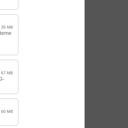
35 MB
steme
67 MB
G-
60 MB