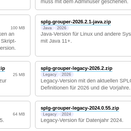
muss mit dem Adminuser geschehen.
splg-grouper-2026.2.1-java.zip
100 MB
Java
2026
ken an
Java-Version für Linux und andere Sy
 Skript-
mit Java 11+.
ersion.
zip
splg-grouper-legacy-2026.2.zip
25 MB
Legacy
2026
zur
Legacy-Version mit den aktuellen SPL
Definitionen für 2026 und die Vorjahre.
splg-grouper-legacy-2024.0.55.zip
64 MB
Legacy
2024
5.
Legacy-Version für Datenjahr 2024.