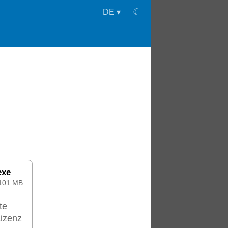
☾
DE
▾
exe
101 MB
te
Lizenz