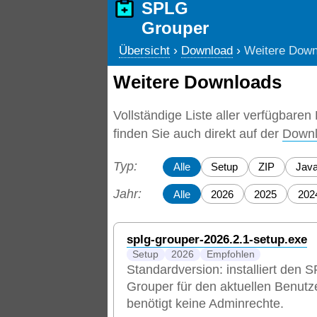
SPLG
Grouper
›
›
Übersicht
Download
Weitere Down
Weitere Downloads
Vollständige Liste aller verfügbar
finden Sie auch direkt auf der
Downl
Typ:
Alle
Setup
ZIP
Jav
Jahr:
Alle
2026
2025
202
splg-grouper-2026.2.1-setup.exe
Setup
2026
Empfohlen
Standardversion: installiert den 
Grouper für den aktuellen Benutz
benötigt keine Adminrechte.