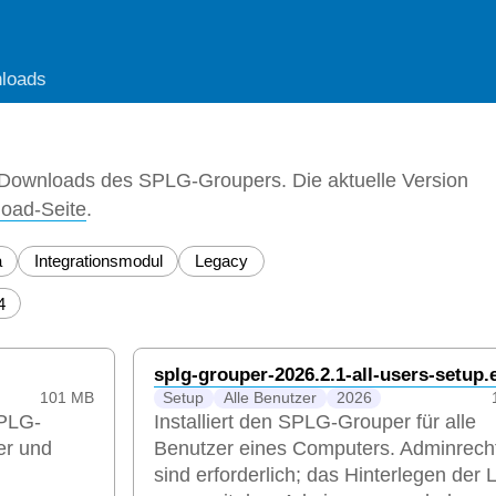
loads
en Downloads des SPLG-Groupers. Die aktuelle Version
oad-Seite
.
a
Integrationsmodul
Legacy
4
splg-grouper-2026.2.1-all-users-setup.
101 MB
Setup
Alle Benutzer
2026
SPLG-
Installiert den SPLG-Grouper für alle
er und
Benutzer eines Computers. Adminrech
sind erforderlich; das Hinterlegen der 