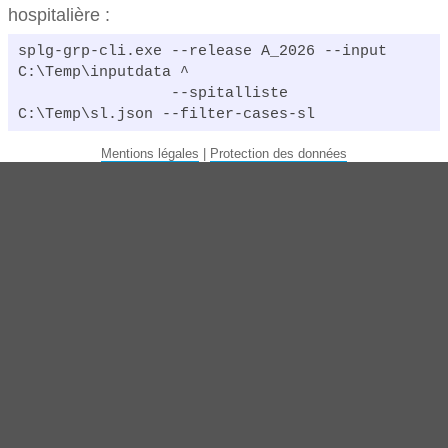
hospitalière :
splg-grp-cli.exe --release A_2026 --input 
C:\Temp\inputdata ^

                 --spitalliste 
C:\Temp\sl.json --filter-cases-sl
Mentions légales
|
Protection des données