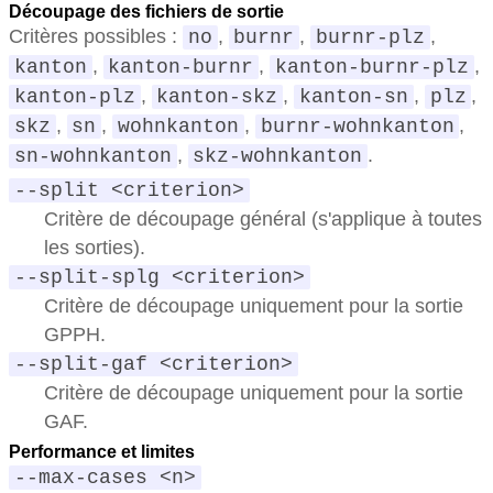
Découpage des fichiers de sortie
Critères possibles :
,
,
,
no
burnr
burnr-plz
,
,
,
kanton
kanton-burnr
kanton-burnr-plz
,
,
,
,
kanton-plz
kanton-skz
kanton-sn
plz
,
,
,
,
skz
sn
wohnkanton
burnr-wohnkanton
,
.
sn-wohnkanton
skz-wohnkanton
--split <criterion>
Critère de découpage général (s'applique à toutes
les sorties).
--split-splg <criterion>
Critère de découpage uniquement pour la sortie
GPPH.
--split-gaf <criterion>
Critère de découpage uniquement pour la sortie
GAF.
Performance et limites
--max-cases <n>